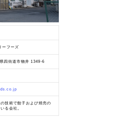
リーフーズ
葉県四街道市物井 1349-6
ods.co.jp
統の技術で餃子および焼売の
ている会社。